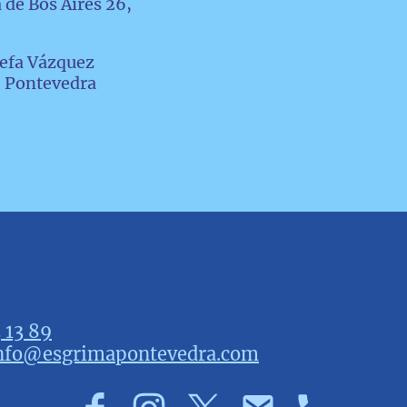
 de Bos Aires 26,
sefa Vázquez
1, Pontevedra
 13 89
nfo@esgrimapontevedra.com